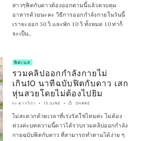
สาวๆฟิตกับดาวต้องออกตามนี้แล้วควบคุม
อาหารด้วยนะคะ วิธีการออกกำลังกายในวันนี้
เราจะออก 50 วิ และพัก 10 วิ ทั้งหมด 10 ท่าก็
จะเป็น..
ฟิตเนส
รวมคลิปออกกำลังกายไม่
เกิน10 นาทีฉบับฟิตกับดาว เสก
หุ่นสวยโดยไม่ต้องไปยิม
by
ดาววิภา
15 JUNE
SHARE
ไม่สะดวกด้วยเวลาที่เร่งรัดใช่ไหมค่ะ ไม่ต้อง
ห่วงค่ะบทความนี้ดาวได้รวบรวมคลิปออกกำลัง
กายฉบับฟิตกับดาว ที่สามารถทำตามได้ง่าย ๆ