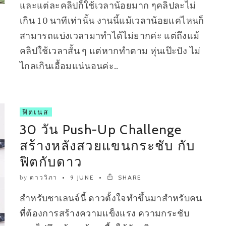
และแต่ละคลิปก็ใช้เวลาน้อยมาก ๆคลิปละไม่
เกิน 10 นาทีเท่านั้น งานนี้แม้เวลาน้อยแค่ไหนก็
สามารถแบ่งเวลามาทำได้ไม่ยากค่ะ แต่ถึงแม้
คลิปใช้เวลาสั้น ๆ แต่หากทำตาม หุ่นเป๊ะปัง ไม่
ไกลเกินเอื้อมแน่นอนค่ะ..
ฟิตเนส
30 วัน Push-Up Challenge
สร้างหลังสวยแขนกระชับ กับ
ฟิตกับดาว
by
ดาววิภา
9 JUNE
SHARE
สำหรับชาเลนจ์นี้ ดาวตั้งใจทำขึ้นมาสำหรับคน
ที่ต้องการสร้างความแข็งแรง ความกระชับ