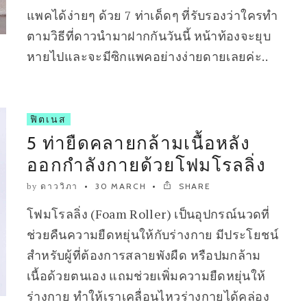
แพคได้ง่ายๆ ด้วย 7 ท่าเด็ดๆ ที่รับรองว่าใครทำ
ตามวิธีที่ดาวนำมาฝากกันวันนี้ หน้าท้องจะยุบ
หายไปและจะมีซิกแพคอย่างง่ายดายเลยค่ะ..
ฟิตเนส
5 ท่ายืดคลายกล้ามเนื้อหลัง
ออกกำลังกายด้วยโฟมโรลลิ่ง
by
ดาววิภา
30 MARCH
SHARE
โฟมโรลลิ่ง (Foam Roller) เป็นอุปกรณ์นวดที่
ช่วยคืนความยืดหยุ่นให้กับร่างกาย มีประโยชน์
สำหรับผู้ที่ต้องการสลายพังผืด หรือปมกล้าม
เนื้อด้วยตนเอง แถมช่วยเพิ่มความยืดหยุ่นให้
ร่างกาย ทำให้เราเคลื่อนไหวร่างกายได้คล่อง