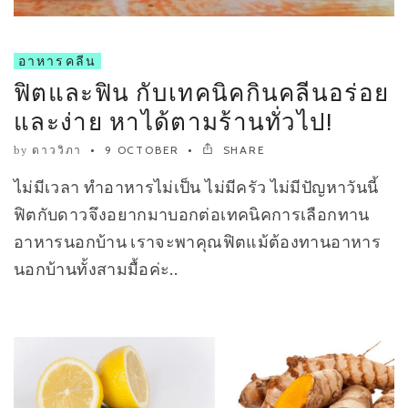
อาหารคลีน
ฟิตและฟิน กับเทคนิคกินคลีนอร่อย
และง่าย หาได้ตามร้านทั่วไป!
by
ดาววิภา
9 OCTOBER
SHARE
ไม่มีเวลา ทำอาหารไม่เป็น ไม่มีครัว ไม่มีปัญหาวันนี้
ฟิตกับดาวจึงอยากมาบอกต่อเทคนิคการเลือกทาน
อาหารนอกบ้าน เราจะพาคุณฟิตแม้ต้องทานอาหาร
นอกบ้านทั้งสามมื้อค่ะ..