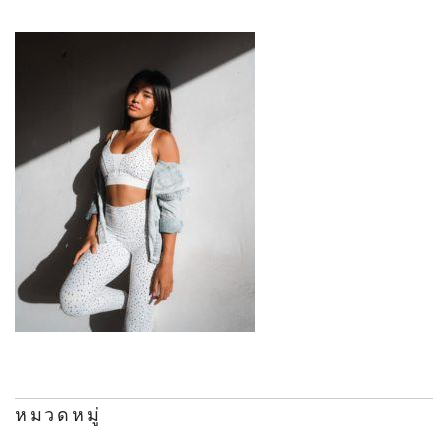
หมวดหมู่