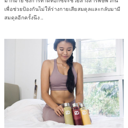
มากมาย ซึ่งการทำดีท็อกซ์จะช่วยล้างสารพิษพวกนี้
เพื่อช่วยป้องกันไม่ให้ร่างกายเสียสมดุลและกลับมามี
สมดุลอีกครั้งนึง ..