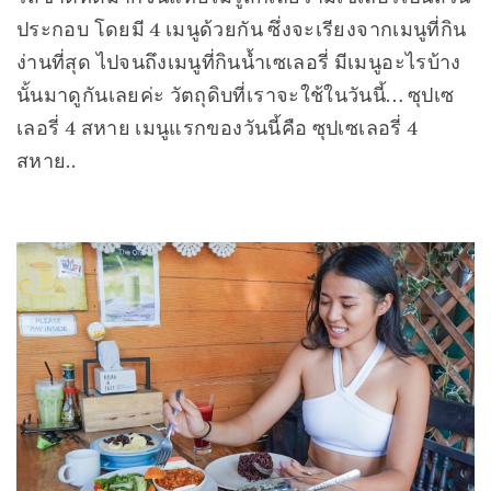
ประกอบ โดยมี 4 เมนูด้วยกัน ซึ่งจะเรียงจากเมนูที่กิน
ง่านที่สุด ไปจนถึงเมนูที่กินน้ำเซเลอรี่ มีเมนูอะไรบ้าง
นั้นมาดูกันเลยค่ะ วัตถุดิบที่เราจะใช้ในวันนี้… ซุปเซ
เลอรี่ 4 สหาย เมนูแรกของวันนี้คือ ซุปเซเลอรี่ 4
สหาย..