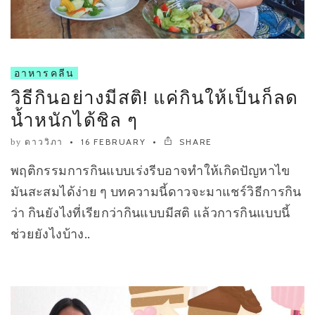
อาหารคลีน
วิธีกินอย่างมีสติ! แค่กินให้เป็นก็ลด
น้ำหนักได้ชิล ๆ
by
ดาววิภา
16 FEBRUARY
SHARE
พฤติกรรมการกินแบบเร่งรีบอาจทำให้เกิดปัญหาไข
มันสะสมได้ง่าย ๆ บทความนี้ดาวจะมาแชร์วิธีการกิน
ว่า กินยังไงที่เรียกว่ากินแบบมีสติ แล้วการกินแบบนี้
ช่วยยังไงบ้าง..