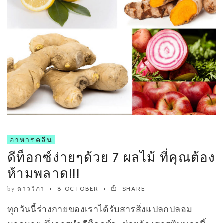
อาหารคลีน
ดีท็อกซ์ง่ายๆด้วย 7 ผลไม้ ที่คุณต้อง
ห้ามพลาด!!!
by
ดาววิภา
8 OCTOBER
SHARE
ทุกวันนี้ร่างกายของเราได้รับสารสิ่งแปลกปลอม