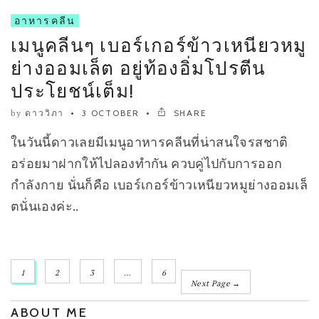
อาหารคลีน
เมนูคลีนๆ เบอร์เกอร์ข้าวเหนียวหมู
ย่างออมเล็ต อยู่ท้องอิ่มโปรตีน
ประโยชน์เต็ม!
by
ดาววิภา
3 OCTOBER
SHARE
ในวันนี้ดาวเลยมีเมนูอาหารคลีนที่น่าสนใจรสชาติ
อร่อยมาฝากให้ไปลองทำกัน ควบคู่ไปกับการออก
กำลังกาย นั่นก็คือ เบอร์เกอร์ข้าวเหนียวหมูย่างออมเล็
ตนั่นเองค่ะ..
1
2
3
…
6
Next Page →
ABOUT ME