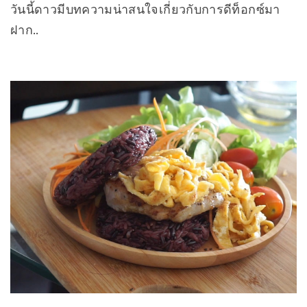
วันนี้ดาวมีบทความน่าสนใจเกี่ยวกับการดีท็อกซ์มา
ฝาก..