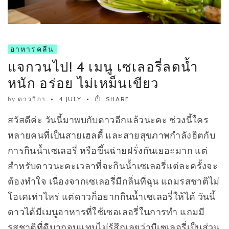
อาหารคลีน
แจกวนไป! 4 เมนู เซเลอรี่ลดน้ำ
หนัก อร่อย ไม่เหม็นเขียว
by
ดาววิภา
4 JULY
SHARE
สวัสดีค่ะ วันนี้มาพบกับดาวอีกแล้วนะคะ ช่วงนี้ใคร
หลายคนที่เป็นสายเฮลตี้ และสายสุขภาพกำลังฮิตกับ
การกินน้ำเซเลอรี่ หรือขึ้นฉ่ายฝรั่งกันเยอะมาก แต่
สำหรับดาวนะคะเวลาที่จะกินน้ำเซเลอรี่แต่ละครั้งจะ
ต้องทำใจ เนื่องจากเซเลอรี่มีกลิ่นที่ฉุน แถมรสชาติไม่
โอเคเท่าไหร่ แต่ดาวก็อยากกินน้ำเซเลอรี่ให้ได้ วันนี้
ดาวได้มีเมนูอาหารที่ใช้เซอเลอรี่ในการทำ แถมมี
รสชาติที่ดีมากจนแทบไม่รู้สึกเลยว่ามีเซเลอรี่เป็นส่วน