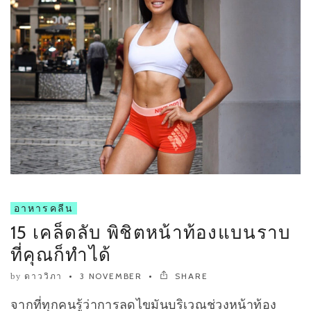
อาหารคลีน
15 เคล็ดลับ พิชิตหน้าท้องแบนราบ
ที่คุณก็ทำได้
by
ดาววิภา
3 NOVEMBER
SHARE
จากที่ทุกคนรู้ว่าการลดไขมันบริเวณช่วงหน้าท้อง