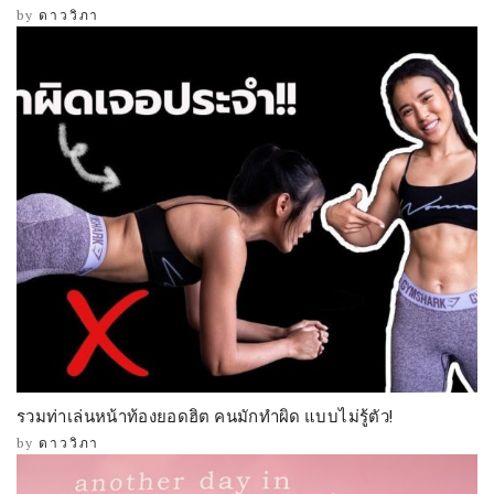
by
ดาววิภา
รวมท่าเล่นหน้าท้องยอดฮิต คนมักทำผิด แบบไม่รู้ตัว!
by
ดาววิภา