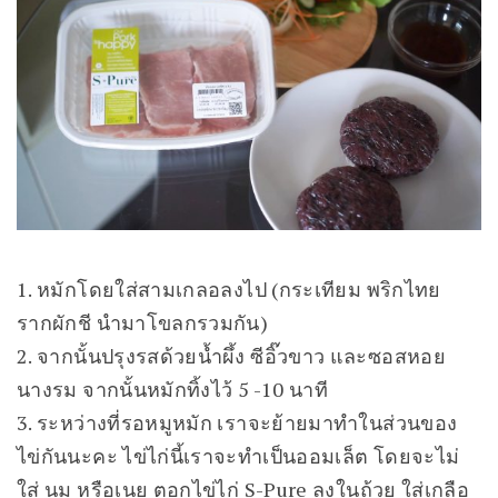
1. หมักโดยใส่สามเกลอลงไป (กระเทียม พริกไทย
รากผักชี นำมาโขลกรวมกัน)
2. จากนั้นปรุงรสด้วยน้ำผึ้ง ซีอิ๊วขาว และซอสหอย
นางรม จากนั้นหมักทิ้งไว้ 5 -10 นาที
3. ระหว่างที่รอหมูหมัก เราจะย้ายมาทำในส่วนของ
ไข่กันนะคะ ไข่ไก่นี้เราจะทำเป็นออมเล็ต โดยจะไม่
ใส่ นม หรือเนย ตอกไข่ไก่ S-Pure ลงในถ้วย ใส่เกลือ