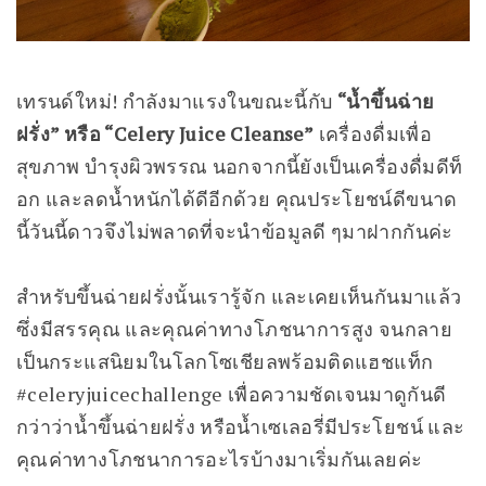
เทรนด์ใหม่! กำลังมาแรงในขณะนี้กับ
“น้ำขึ้นฉ่าย
ฝรั่ง” หรือ “Celery Juice Cleanse”
เครื่องดื่มเพื่อ
สุขภาพ บำรุงผิวพรรณ นอกจากนี้ยังเป็นเครื่องดื่มดีท็
อก และลดน้ำหนักได้ดีอีกด้วย คุณประโยชน์ดีขนาด
นี้วันนี้ดาวจึงไม่พลาดที่จะนำข้อมูลดี ๆมาฝากกันค่ะ
สำหรับขึ้นฉ่ายฝรั่งนั้นเรารู้จัก และเคยเห็นกันมาแล้ว
ซึ่งมีสรรคุณ และคุณค่าทางโภชนาการสูง จนกลาย
เป็นกระแสนิยมในโลกโซเชียลพร้อมติดแฮชแท็ก
#celeryjuicechallenge เพื่อความชัดเจนมาดูกันดี
กว่าว่าน้ำขึ้นฉ่ายฝรั่ง หรือน้ำเซเลอรี่มีประโยชน์ และ
คุณค่าทางโภชนาการอะไรบ้างมาเริ่มกันเลยค่ะ