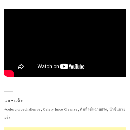
แฮชแท็ก
,
,
,
#celeryjuicechallenge
Celery Juice Cleanse
ดื่มน้ำขึ้นฉ่ายฝรั่ง
น้ำขึ้นฉ่าย
ฝรั่ง