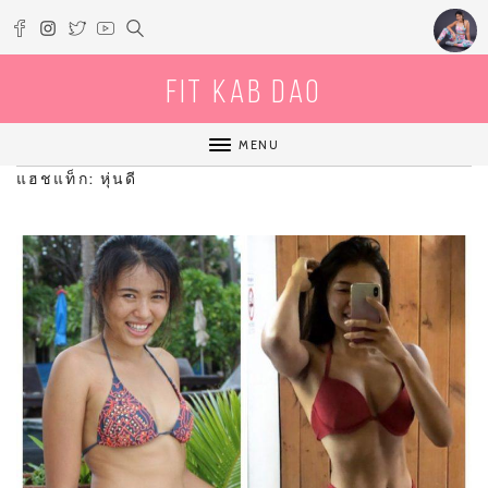
Fit Kab Dao
MENU
แฮชแท็ก: หุ่นดี